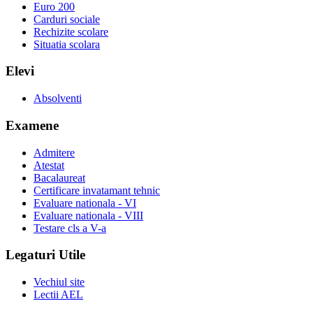
Euro 200
Carduri sociale
Rechizite scolare
Situatia scolara
Elevi
Absolventi
Examene
Admitere
Atestat
Bacalaureat
Certificare invatamant tehnic
Evaluare nationala - VI
Evaluare nationala - VIII
Testare cls a V-a
Legaturi Utile
Vechiul site
Lectii AEL