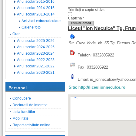
Anul scolar 2015-2016
Anul scolar 2014-2015
Trimiteți o copie si dvs
Anul scolar 2013-2014
Captcha
*
Activitati extracuriculare
Trimite email
Galerie foto
Liceul "Ion Neculce" Tg. Fru
Orar
Anul scolar 2025-2026
Str. Cuza Voda, Nr. 65
Tg. Frumos
R
Anul scolar 2024-2025
Anul scolar 2023-2024
Telefon: 0332805922
Anul scolar 2022-2023
Anul scolar 2021-2022
Fax: 0332805922
Anul scolar 2020-2021
Email: is_ionneculce@yahoo.co
Personal
Site: http://liceulionneculce.ro
Conducere
Declaratii de interese
Lista functiilor
Mobilitate
Raport activitate online