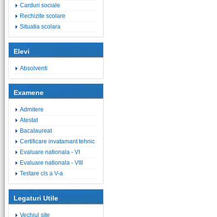
Carduri sociale
Rechizite scolare
Situatia scolara
Elevi
Absolventi
Examene
Admitere
Atestat
Bacalaureat
Certificare invatamant tehnic
Evaluare nationala - VI
Evaluare nationala - VIII
Testare cls a V-a
Legaturi Utile
Vechiul site