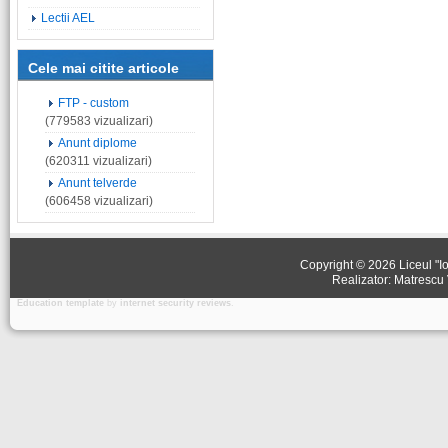
Lectii AEL
Cele mai citite articole
FTP - custom
(779583 vizualizari)
Anunt diplome
(620311 vizualizari)
Anunt telverde
(606458 vizualizari)
Copyright © 2026 Liceul "Io
Realizator: Matrescu 
Education template
by
internet security reviews
.