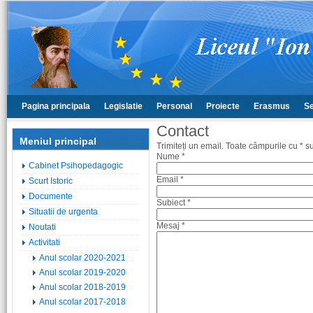
Pagina principala
Legislatie
Personal
Proiecte
Erasmus
Se
Contact
Meniul principal
Trimiteți un email. Toate câmpurile cu * su
Nume
*
Cabinet Psihopedagogic
Email
*
Scurt Istoric
Documente
Subiect
*
Situatii de urgenta
Mesaj
*
Noutati
Activitati
Anul scolar 2020-2021
Anul scolar 2019-2020
Anul scolar 2018-2019
Anul scolar 2017-2018