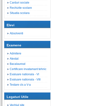
Carduri sociale
Rechizite scolare
Situatia scolara
Elevi
Absolventi
Examene
Admitere
Atestat
Bacalaureat
Certificare invatamant tehnic
Evaluare nationala - VI
Evaluare nationala - VIII
Testare cls a V-a
Legaturi Utile
Vechiul site