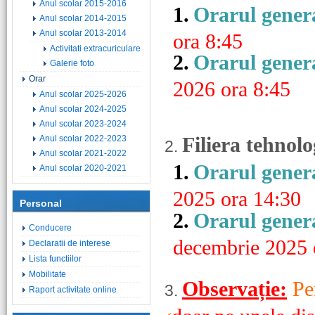
Anul scolar 2015-2016
1.
Orarul genera
Anul scolar 2014-2015
Anul scolar 2013-2014
ora 8:45
Activitati extracuriculare
2.
Orarul genera
Galerie foto
Orar
2026 ora 8:45
Anul scolar 2025-2026
Anul scolar 2024-2025
Anul scolar 2023-2024
Filiera tehnolo
Anul scolar 2022-2023
2.
Anul scolar 2021-2022
1.
Orarul genera
Anul scolar 2020-2021
2025 ora 14:30
Personal
2.
Orarul genera
Conducere
decembrie 2025 
Declaratii de interese
Lista functiilor
Mobilitate
Observație:
Pe
3.
Raport activitate online