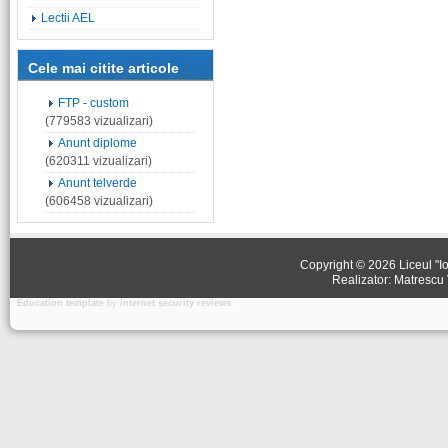
Lectii AEL
Cele mai citite articole
FTP - custom
(779583 vizualizari)
Anunt diplome
(620311 vizualizari)
Anunt telverde
(606458 vizualizari)
Copyright © 2026 Liceul "Io
Realizator: Matrescu 
Education template
by
internet security reviews
.