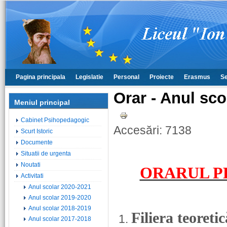
Pagina principala
Legislatie
Personal
Proiecte
Erasmus
Se
Orar - Anul sco
Meniul principal
Cabinet Psihopedagogic
Accesări: 7138
Scurt Istoric
Documente
Situatii de urgenta
Noutati
ORARUL PE
Activitati
Anul scolar 2020-2021
Anul scolar 2019-2020
Anul scolar 2018-2019
Filiera teoreti
1.
Anul scolar 2017-2018